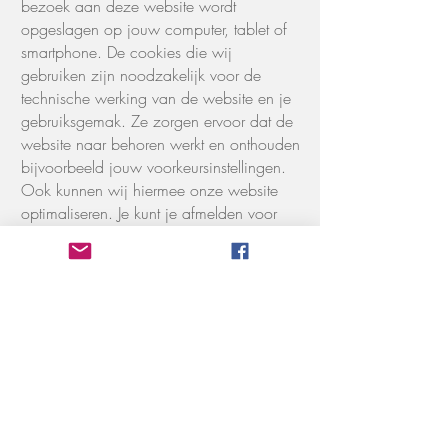
bezoek aan deze website wordt
opgeslagen op jouw computer, tablet of
smartphone. De cookies die wij
gebruiken zijn noodzakelijk voor de
technische werking van de website en je
gebruiksgemak. Ze zorgen ervoor dat de
website naar behoren werkt en onthouden
bijvoorbeeld jouw voorkeursinstellingen.
Ook kunnen wij hiermee onze website
optimaliseren. Je kunt je afmelden voor
cookies door jouw internetbrowser zo in
te stellen dat deze geen cookies meer
opslaat. Daarnaast kan je ook alle
informatie die eerder is opgeslagen via
de instellingen van jouw browser
verwijderen.
Gegevens inzien, aanpassen of
verwijderen