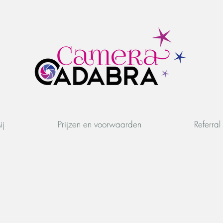
ij
Prijzen en voorwaarden
Referra