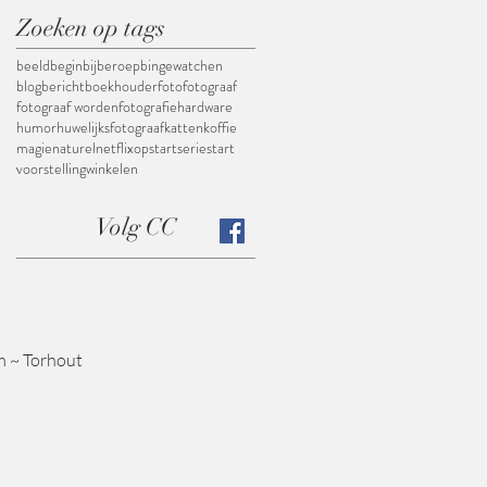
Zoeken op tags
beeld
begin
bijberoep
bingewatchen
blogbericht
boekhouder
foto
fotograaf
fotograaf worden
fotografie
hardware
humor
huwelijksfotograaf
katten
koffie
magie
naturel
netflix
opstart
serie
start
voorstelling
winkelen
Volg CC
m
~ Torhout