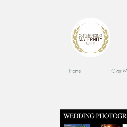
Home
Over M