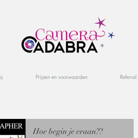
ij
Prijzen en voorwaarden
Referra
Hoe begin je eraan??