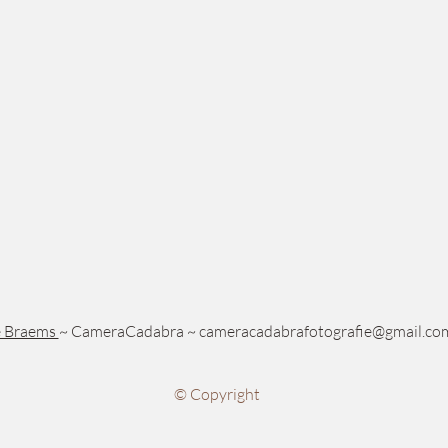
e Braems
~ CameraCadabra ~
cameracadabrafotografie@gmail.co
© Copyright