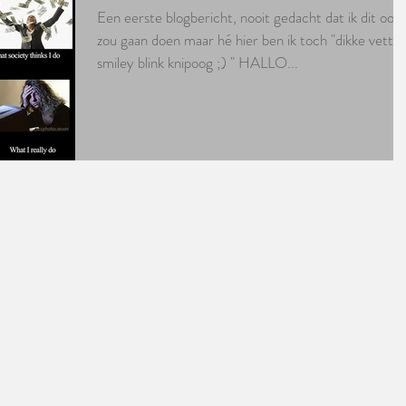
Een eerste blogbericht, nooit gedacht dat ik dit ooit
zou gaan doen maar hé hier ben ik toch "dikke vette
smiley blink knipoog ;) " HALLO...