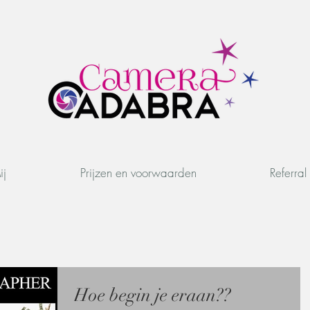
ij
Prijzen en voorwaarden
Referra
Hoe begin je eraan??