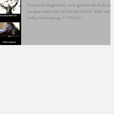
Een eerste blogbericht, nooit gedacht dat ik dit ooit
zou gaan doen maar hé hier ben ik toch "dikke vette
smiley blink knipoog ;) " HALLO...