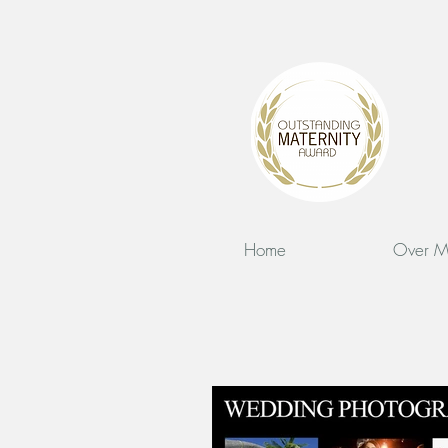
Home
Over M