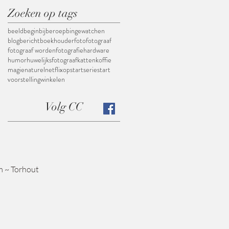
Zoeken op tags
beeld
begin
bijberoep
bingewatchen
blogbericht
boekhouder
foto
fotograaf
fotograaf worden
fotografie
hardware
humor
huwelijksfotograaf
katten
koffie
magie
naturel
netflix
opstart
serie
start
voorstelling
winkelen
Volg CC
m
~ Torhout