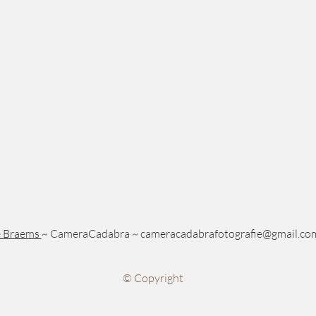
e Braems
~ CameraCadabra ~
cameracadabrafotografie@gmail.co
© Copyright